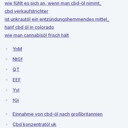
wie fühlt es sich an, wenn man cbd-öl nimmt_
cbd verkaufstrichter
ist unkrautöl ein entzündungshemmendes mittel_
hanf cbd öl in colorado
wie man cannabisöl frisch hält
YnM
NtGf
QT
EEF
Yyl
fGj
Einnahme von cbd-öl nach großbritannien
Cbd konzentratöl uk