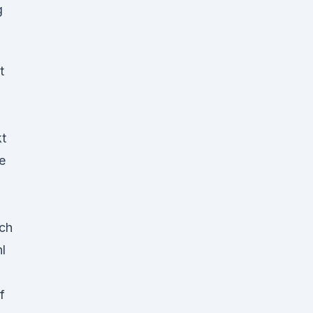
g
t
kt
e
ch
l
f