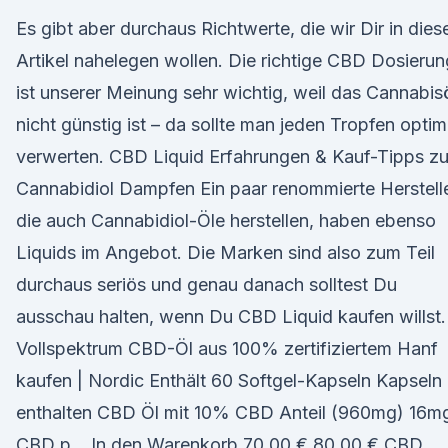
Es gibt aber durchaus Richtwerte, die wir Dir in die
Artikel nahelegen wollen. Die richtige CBD Dosierun
ist unserer Meinung sehr wichtig, weil das Cannabis
nicht günstig ist – da sollte man jeden Tropfen optim
verwerten. CBD Liquid Erfahrungen & Kauf-Tipps z
Cannabidiol Dampfen Ein paar renommierte Herstelle
die auch Cannabidiol-Öle herstellen, haben ebenso
Liquids im Angebot. Die Marken sind also zum Teil
durchaus seriös und genau danach solltest Du
ausschau halten, wenn Du CBD Liquid kaufen willst.
Vollspektrum CBD-Öl aus 100% zertifiziertem Hanf
kaufen | Nordic Enthält 60 Softgel-Kapseln Kapseln
enthalten CBD Öl mit 10% CBD Anteil (960mg) 16m
CBD p… In den Warenkorb 70,00 € 80,00 € CBD