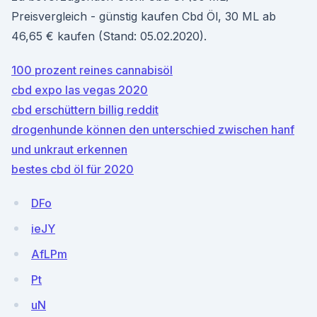
Preisvergleich - günstig kaufen Cbd Öl, 30 ML ab
46,65 € kaufen (Stand: 05.02.2020).
100 prozent reines cannabisöl
cbd expo las vegas 2020
cbd erschüttern billig reddit
drogenhunde können den unterschied zwischen hanf
und unkraut erkennen
bestes cbd öl für 2020
DFo
ieJY
AfLPm
Pt
uN