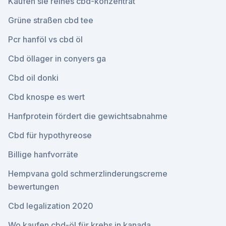
Kaufen sie reines cbd-konzentrat
Grüne straßen cbd tee
Pcr hanföl vs cbd öl
Cbd öllager in conyers ga
Cbd oil donki
Cbd knospe es wert
Hanfprotein fördert die gewichtsabnahme
Cbd für hypothyreose
Billige hanfvorräte
Hempvana gold schmerzlinderungscreme
bewertungen
Cbd legalization 2020
Wo kaufen cbd-öl für krebs in kanada