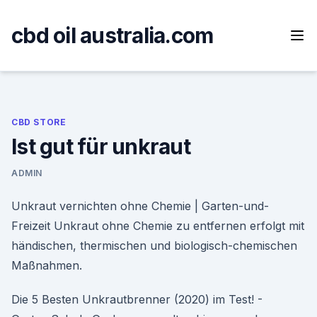
Skip
to
cbd oil australia.com
content
CBD STORE
Ist gut für unkraut
ADMIN
Unkraut vernichten ohne Chemie | Garten-und-
Freizeit Unkraut ohne Chemie zu entfernen erfolgt mit
händischen, thermischen und biologisch-chemischen
Maßnahmen.
Die 5 Besten Unkrautbrenner (2020) im Test! -