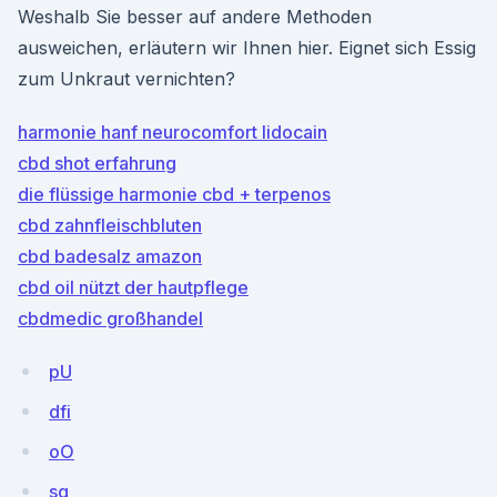
Weshalb Sie besser auf andere Methoden
ausweichen, erläutern wir Ihnen hier. Eignet sich Essig
zum Unkraut vernichten?
harmonie hanf neurocomfort lidocain
cbd shot erfahrung
die flüssige harmonie cbd + terpenos
cbd zahnfleischbluten
cbd badesalz amazon
cbd oil nützt der hautpflege
cbdmedic großhandel
pU
dfi
oO
sg