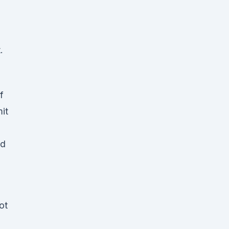
.
f
it
nd
ot