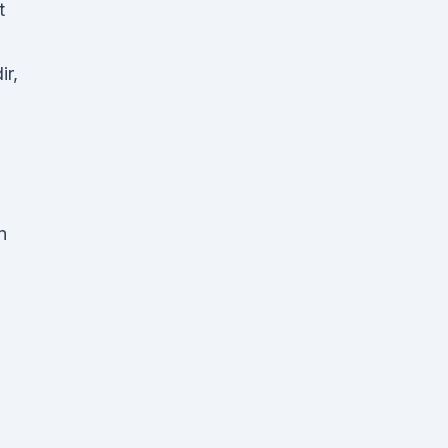
t
ir,
n