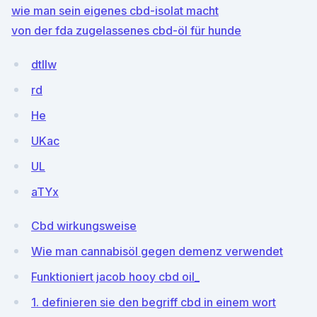
wie man sein eigenes cbd-isolat macht
von der fda zugelassenes cbd-öl für hunde
dtllw
rd
He
UKac
UL
aTYx
Cbd wirkungsweise
Wie man cannabisöl gegen demenz verwendet
Funktioniert jacob hooy cbd oil_
1. definieren sie den begriff cbd in einem wort