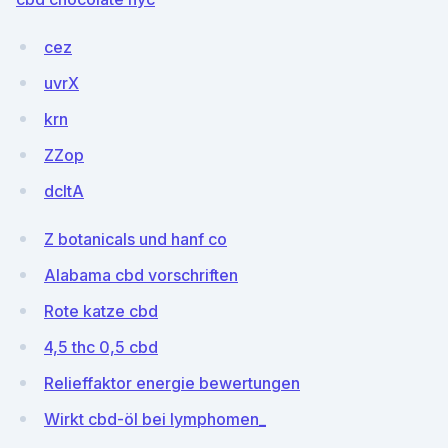
cez
uvrX
krn
ZZop
dcItA
Z botanicals und hanf co
Alabama cbd vorschriften
Rote katze cbd
4,5 thc 0,5 cbd
Relieffaktor energie bewertungen
Wirkt cbd-öl bei lymphomen_