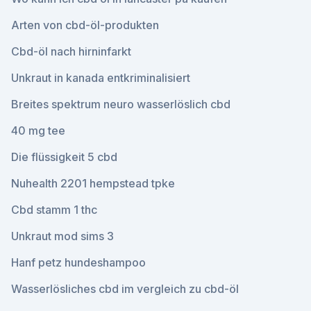
Arten von cbd-öl-produkten
Cbd-öl nach hirninfarkt
Unkraut in kanada entkriminalisiert
Breites spektrum neuro wasserlöslich cbd
40 mg tee
Die flüssigkeit 5 cbd
Nuhealth 2201 hempstead tpke
Cbd stamm 1 thc
Unkraut mod sims 3
Hanf petz hundeshampoo
Wasserlösliches cbd im vergleich zu cbd-öl