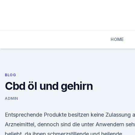
Skip
to
content
HOME
BLOG
Cbd öl und gehirn
ADMIN
Entsprechende Produkte besitzen keine Zulassung a
Arzneimittel, dennoch sind die unter Anwendern seh
beliebt, da ihnen schmerzstillende und heilende