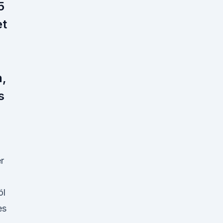
5
et
n,
s
r
öl
es