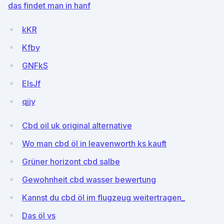
das findet man in hanf
kKR
Kfby
GNFkS
EIsJf
qjjy
Cbd oil uk original alternative
Wo man cbd öl in leavenworth ks kauft
Grüner horizont cbd salbe
Gewohnheit cbd wasser bewertung
Kannst du cbd öl im flugzeug weitertragen_
Das öl vs