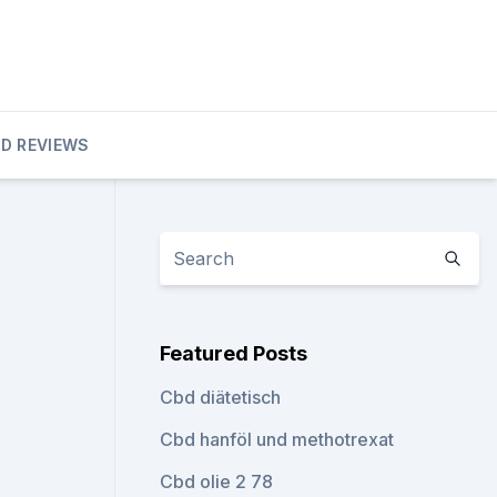
D REVIEWS
Featured Posts
Cbd diätetisch
Cbd hanföl und methotrexat
Cbd olie 2 78