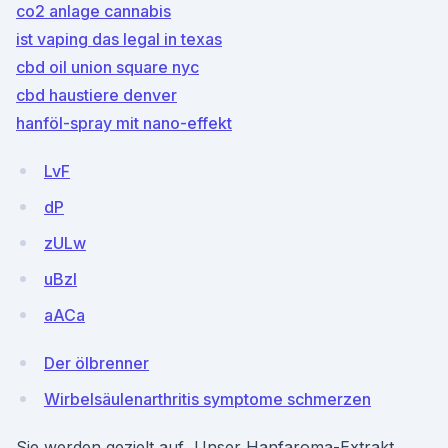
co2 anlage cannabis
ist vaping das legal in texas
cbd oil union square nyc
cbd haustiere denver
hanföl-spray mit nano-effekt
LvF
dP
zULw
uBzI
aACa
Der ölbrenner
Wirbelsäulenarthritis symptome schmerzen
Sie werden gezielt auf Unser Hanfaroma-Extrakt