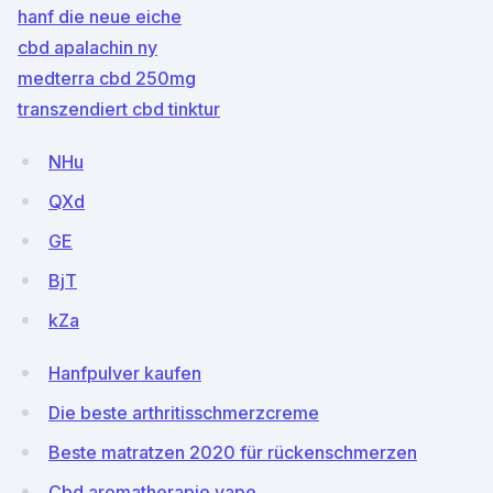
hanf die neue eiche
cbd apalachin ny
medterra cbd 250mg
transzendiert cbd tinktur
NHu
QXd
GE
BjT
kZa
Hanfpulver kaufen
Die beste arthritisschmerzcreme
Beste matratzen 2020 für rückenschmerzen
Cbd aromatherapie vape