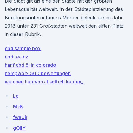
Die Stadt gilt als eine der Städte mit der größten
Lebensqualität weltweit. In der Städteplatzierung des
Beratungsunternehmens Mercer belegte sie im Jahr
2018 unter 231 Großstädten weltweit den elften Platz
in dieser Rubrik.
cbd sample box
cbd tea nz
hanf cbd öl in colorado
hempworx 500 bewertungen
welchen hanfvorrat soll ich kaufen_
Lq
MzK
fwnUh
gQllY