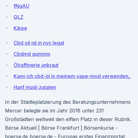
fNgAU
QLZ
Kjkee
Cbd oil ist in nyc legal
Cbdmd gummis
Ölraffinerie unkraut
Kann ich cbd-öl in meinem vape-mod verwenden_
Hanf müsli zutaten
In der Städteplatzierung des Beratungsunternehmens
Mercer belegte sie im Jahr 2018 unter 231
Großstädten weltweit den elften Platz in dieser Rubrik.
Börse Aktuell | Börse Frankfurt | Börsenkurse -
boerse.de boerse.de - Europas erstes Finanzportal: